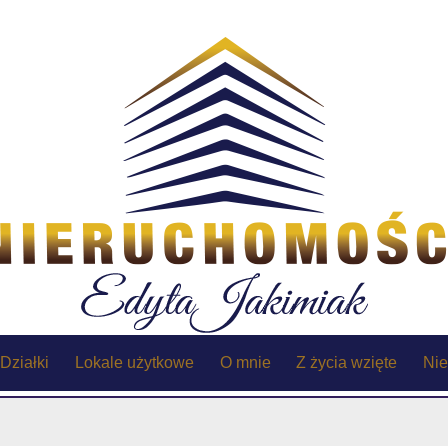
Działki
Lokale użytkowe
O mnie
Z życia wzięte
Nie